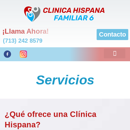
¡
L
l
a
m
a
A
h
o
r
a
!
Contacto
(713) 242 8579
Servicios
¿Qué ofrece una Clínica
Hispana?