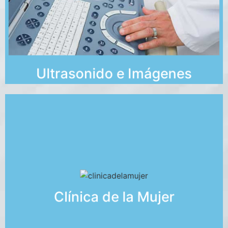
Ultrasonido e Imágenes
y más.
Clínica de la Mujer
Papanicolaou, ultrasonido de mamas, pélvico
Atención especial para cuidado de la mujer: