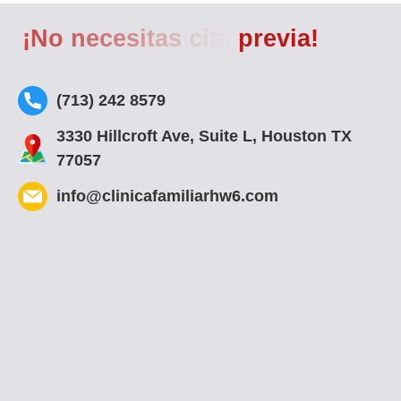
¡
N
o
n
e
c
e
s
i
t
a
s
c
i
t
a
p
r
e
v
i
a
!
(713) 242 8579
3330 Hillcroft Ave, Suite L, Houston TX
77057
info@clinicafamiliarhw6.com